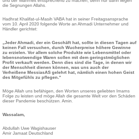
und der Wahrheit entsprechend zu machen; denn nur darin liegen
die Segnungen Allahs.
Hadhrat
Khalifat-ul-Masih
V
ABA
hat in seiner Freitagsansprache
vom 10. April 2020 folgende Worte an Ahmadi Unternehmer und
Händler gerichtet:
„Jeder Ahmadi, der ein Geschäft hat, sollte in diesen Tagen auf
keinen Fall versuchen, durch Wucherpreise höhere Gewinne
zu erzielen. Vor allem solche Produkte wie Lebensmittel oder
lebensnotwendige Waren sollen mit dem geringstmöglichen
Profit verkauft werden. Denn dies sind die Tage, in denen wir
der Menschheit dienen können, was uns auch der
Verheißene
Messias
AS
gelehrt hat, nämlich einen hohen Geist
des Mitgefühls zu pflegen.“
Möge Allah uns befähigen, den Worten unseres geliebten Imams
Folge zu leisten und möge Allah die gesamte Welt vor den Schäden
dieser Pandemie beschützen. Amin.
Wassalam
,
Abdullah Uwe Wagishauser
Amir Jamaat Deutschland