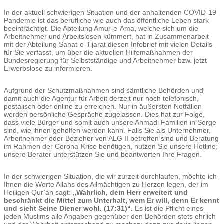
In der aktuell schwierigen Situation und der anhaltenden COVID-19
Pandemie ist das berufliche wie auch das öffentliche Leben stark
beeinträchtigt. Die Abteilung Amur-e-
Ama
, welche sich um die
Arbeitnehmer und Arbeitslosen kümmert, hat in Zusammenarbeit
mit der Abteilung Sanat-o-Tijarat diesen Infobrief mit vielen Details
für Sie verfasst, um über die aktuellen Hilfemaßnahmen der
Bundesregierung für Selbstständige und Arbeitnehmer bzw. jetzt
Erwerbslose zu informieren.
Aufgrund der Schutzmaßnahmen sind sämtliche Behörden und
damit auch die Agentur für Arbeit derzeit nur noch telefonisch,
postalisch oder online zu erreichen. Nur in äußersten Notfällen
werden persönliche Gespräche zugelassen. Dies hat zur Folge,
dass viele Bürger und somit auch unsere Ahmadi Familien in Sorge
sind, wie ihnen geholfen werden kann. Falls Sie als Unternehmer,
Arbeitnehmer oder Bezieher von ALG II betroffen sind und Beratung
im Rahmen der Corona-Krise benötigen, nutzen Sie unsere Hotline;
unsere Berater unterstützen Sie und beantworten Ihre Fragen.
In der schwierigen Situation, die wir zurzeit durchlaufen, möchte ich
Ihnen die Worte Allahs des Allmächtigen zu Herzen legen, der im
Heiligen Qur’an sagt:
„Wahrlich, dein Herr erweitert und
beschränkt die Mittel zum Unterhalt, wem Er will, denn Er kennt
und sieht Seine Diener wohl. (17:31)“.
Es ist die Pflicht eines
jeden Muslims alle Angaben gegenüber den Behörden stets ehrlich