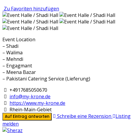
Zu Favoriten hinzufügen
Event Location
– Shadi
– Walima
– Mehndi
– Engagmant
– Meena Bazar
– Pakistani Catering Service (Lieferung)
+4917685050670
info@my-krone.de
https://www.my-krone.de
Rhein-Main-Gebiet
Schreibe eine Rezension
Listing
Auf Eintrag antworten
melden