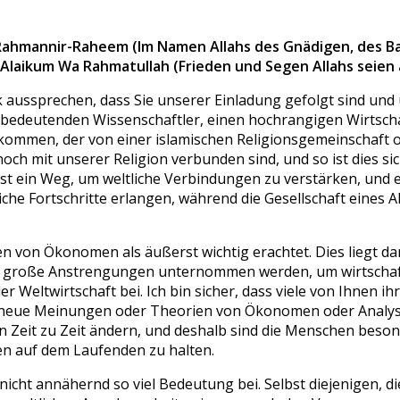
r-Rahmannir-Raheem (Im Namen Allahs des Gnädigen, des B
Alaikum Wa Rahmatullah (Frieden und Segen Allahs seien 
 aussprechen, dass Sie unserer Einladung gefolgt sind und
 bedeutenden Wissenschaftler, einen hochrangigen Wirtscha
mmen, der von einer islamischen Religionsgemeinschaft org
h mit unserer Religion verbunden sind, und so ist dies sic
ist ein Weg, um weltliche Verbindungen zu verstärken, und 
he Fortschritte erlangen, während die Gesellschaft eines A
von Ökonomen als äußerst wichtig erachtet. Dies liegt daran
g große Anstrengungen unternommen werden, um wirtschaft
der Weltwirtschaft bei. Ich bin sicher, dass viele von Ihnen i
eue Meinungen oder Theorien von Ökonomen oder Analysten zu
on Zeit zu Zeit ändern, und deshalb sind die Menschen besond
en auf dem Laufenden zu halten.
nicht annähernd so viel Bedeutung bei. Selbst diejenigen, d