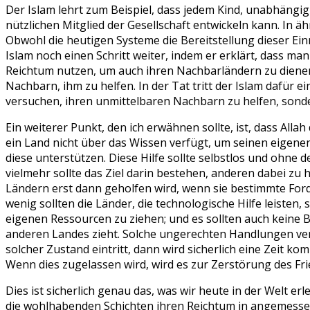
Der Islam lehrt zum Beispiel, dass jedem Kind, unabhängig 
nützlichen Mitglied der Gesellschaft entwickeln kann. In ä
Obwohl die heutigen Systeme die Bereitstellung dieser Ein
Islam noch einen Schritt weiter, indem er erklärt, dass ma
Reichtum nutzen, um auch ihren Nachbarländern zu dienen un
Nachbarn, ihm zu helfen. In der Tat tritt der Islam dafür e
versuchen, ihren unmittelbaren Nachbarn zu helfen, sond
Ein weiterer Punkt, den ich erwähnen sollte, ist, dass A
ein Land nicht über das Wissen verfügt, um seinen eigenen
diese unterstützen. Diese Hilfe sollte selbstlos und ohne 
vielmehr sollte das Ziel darin bestehen, anderen dabei zu
Ländern erst dann geholfen wird, wenn sie bestimmte For
wenig sollten die Länder, die technologische Hilfe leisten,
eigenen Ressourcen zu ziehen; und es sollten auch keine 
anderen Landes zieht. Solche ungerechten Handlungen ver
solcher Zustand eintritt, dann wird sicherlich eine Zeit k
Wenn dies zugelassen wird, wird es zur Zerstörung des Fri
Dies ist sicherlich genau das, was wir heute in der Welt e
die wohlhabenden Schichten ihren Reichtum in angemessen