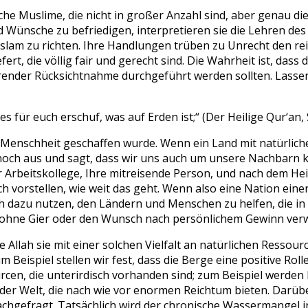
che Muslime, die nicht in großer Anzahl sind, aber genau die
Wünsche zu befriedigen, interpretieren sie die Lehren des 
m zu richten. Ihre Handlungen trüben zu Unrecht den reine
ert, die völlig fair und gerecht sind. Die Wahrheit ist, dass d
render Rücksichtnahme durchgeführt werden sollten. Lassen
lles für euch erschuf, was auf Erden ist;“ (Der Heilige Qur‘an,
er Menschheit geschaffen wurde. Wenn ein Land mit natürlic
 noch aus und sagt, dass wir uns auch um unsere Nachbarn 
hr Arbeitskollege, Ihre mitreisende Person, und nach dem H
ch vorstellen, wie weit das geht. Wenn also eine Nation einer
ch dazu nutzen, den Ländern und Menschen zu helfen, die in 
d ohne Gier oder den Wunsch nach persönlichem Gewinn ver
 Allah sie mit einer solchen Vielfalt an natürlichen Ressour
Zum Beispiel stellen wir fest, dass die Berge eine positive Ro
urcen, die unterirdisch vorhanden sind; zum Beispiel werden
 der Welt, die nach wie vor enormen Reichtum bieten. Darüber
chgefragt. Tatsächlich wird der chronische Wassermangel i