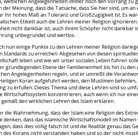
zu, weltlichen Angelegenheiten immer noch den Vorrang zu g
h der Meinung, dass die Tatsache, dass Sie hier sind, um 
r Ihr hohes Maß an Toleranz und Großzügigkeit ist. Es wär
chen Etikett auch die Lehren meiner Religion ignorieren. 
it nicht dankbar ist, auch ihrem Schöpfer nicht dankbar is
rehrung unbegründet und wertlos.
nun einige Punkte zu den Lehren meiner Religion darlegen.
Standards zu erreichen. Abgesehen von diesen spirituellen 
llschaft leben und wie wir unser soziales Leben führen soll
r grundlegenden Ebene der Familieneinheit bis hin zu den 
tlichen Angelegenheiten regeln, und er umreißt die Verantwo
Heiligen Koran aufgeführt werden, den Muslimen befehlen, d
ng zu erfüllen. Dieses Thema und diese Lehren sind so umfan
e Wirtschaftssystem konzentrieren, auch wenn ich nur eine
n gemäß den wirklichen Lehren des Islam erklären.
der die Wahrnehmung, dass der Islam eine Religion des Extr
le denken, dass das islamische Wirtschaftsmodell im Namen 
n, dass dies völlig falsch ist und die Realität genau das Ge
 des Korans nicht verstanden haben und so der nicht-muslimi