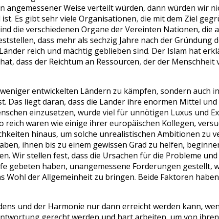
n angemessener Weise verteilt würden, dann würden wir nic
ist. Es gibt sehr viele Organisationen, die mit dem Ziel ge
nd die verschiedenen Organe der Vereinten Nationen, die a
ststellen, dass mehr als sechzig Jahre nach der Gründung 
n Länder reich und mächtig geblieben sind. Der Islam hat er
en hat, dass der Reichtum an Ressourcen, der der Menschhei
n weniger entwickelten Ländern zu kämpfen, sondern auch i
ist. Das liegt daran, dass die Länder ihre enormen Mittel un
schen einzusetzen, wurde viel für unnötigen Luxus und Ex
t so reich waren wie einige ihrer europäischen Kollegen, v
ichkeiten hinaus, um solche unrealistischen Ambitionen zu 
aben, ihnen bis zu einem gewissen Grad zu helfen, beginnen 
ten. Wir stellen fest, dass die Ursachen für die Probleme 
Hilfe gebeten haben, unangemessene Forderungen gestellt, 
as Wohl der Allgemeinheit zu bringen. Beide Faktoren habe
iedens und der Harmonie nur dann erreicht werden kann, we
wortung gerecht werden und hart arbeiten, um von ihren 