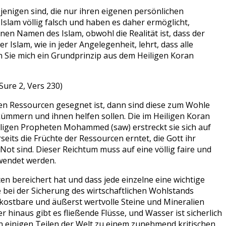
jenigen sind, die nur ihren eigenen persönlichen
Islam völlig falsch und haben es daher ermöglicht,
n Namen des Islam, obwohl die Realität ist, dass der
er Islam, wie in jeder Angelegenheit, lehrt, dass alle
 Sie mich ein Grundprinzip aus dem Heiligen Koran
 Sure 2, Vers 230)
hen Ressourcen gesegnet ist, dann sind diese zum Wohle
kümmern und ihnen helfen sollen. Die im Heiligen Koran
eiligen Propheten Mohammed (saw) erstreckt sie sich auf
seits die Früchte der Ressourcen erntet, die Gott ihr
Not sind. Dieser Reichtum muss auf eine völlig faire und
wendet werden.
cen bereichert hat und dass jede einzelne eine wichtige
lle bei der Sicherung des wirtschaftlichen Wohlstands
 kostbare und äußerst wertvolle Steine und Mineralien
 hinaus gibt es fließende Flüsse, und Wasser ist sicherlich
n einigen Teilen der Welt zu einem zunehmend kritischen