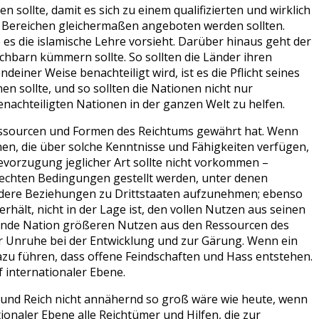
sollte, damit es sich zu einem qualifizierten und wirklich
llen Bereichen gleichermaßen angeboten werden sollten.
 es die islamische Lehre vorsieht. Darüber hinaus geht der
achbarn kümmern sollte. So sollten die Länder ihren
iner Weise benachteiligt wird, ist es die Pflicht seines
en sollte, und so sollten die Nationen nicht nur
achteiligten Nationen in der ganzen Welt zu helfen.
e Ressourcen und Formen des Reichtums gewährt hat. Wenn
nen, die über solche Kenntnisse und Fähigkeiten verfügen,
Bevorzugung jeglicher Art sollte nicht vorkommen –
gerechten Bedingungen gestellt werden, unter denen
ondere Beziehungen zu Drittstaaten aufzunehmen; ebenso
erhält, nicht in der Lage ist, den vollen Nutzen aus seinen
lfende Nation größeren Nutzen aus den Ressourcen des
r Unruhe bei der Entwicklung und zur Gärung. Wenn ein
dazu führen, dass offene Feindschaften und Hass entstehen.
 internationaler Ebene.
rm und Reich nicht annähernd so groß wäre wie heute, wenn
naler Ebene alle Reichtümer und Hilfen, die zur