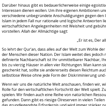
Darüber hinaus gibt es bedauerlicherweise einige egoistis
Interessen dienen wollen. Um ihre eigenen Ambitionen und 
verschiedene unbegründete Anschuldigungen gegen den Isla
Islam in jedem Fall nur rationale und logische Antworten lief
wirtschaftlichen Angelegenheiten mit Weisheit und gebüh
vorstellen. Allah der Allmächtige sagt:
„Er ist es, Der a
So lehrt der Qur’an, dass alles auf der Welt zum Wohle d
der Menschen dieser Nation. Der Islam weitet dies jedoch
definierte Nachbarschaft ist Ihr unmittelbarer Nachbar, I
bis zu vierzig Häuser in allen vier Richtungen. Man kann si
geschenkt hat, sollte sie andererseits diesen Reichtum au
selbstlose Weise ohne jede Form der Diskriminierung un
Wenn wir uns die natürliche Welt anschauen, finden wir, wie
Rolle für den wirtschaftlichen Fortschritt der Welt spielt. 
spielen. Wir finden auch eine Reihe von natürlichen Resso
gefunden. Dann gibt es riesige Ölreserven in vielen Teilen
das grundlegendste Erfordernis und wird immer stärker na