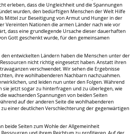
ht erleben, dass die Ungleichheit und die Spannungen
gründet wurden, den bedürftigen Menschen der Welt Hilfe
ls Mittel zur Beseitigung von Armut und Hunger in der
der Vereinten Nationen die armen Länder nach wie vor
klärt, dass eine grundlegende Ursache dieser dauerhaften
t von Gott geschenkt wurde, für den gemeinsamen
n den entwickelten Ländern haben die Menschen unter der
d Ressourcen nicht richtig eingesetzt haben. Anstatt ihren
travaganzen verschwendet. Wir sehen die Ergebnisse
ersuchten, ihre wohlhabenderen Nachbarn nachzuahmen.
verwirklichen, und leiden nun unter den Folgen. Während
sie jetzt sogar zu hinterfragen und zu überlegen, wie
und die wachsenden Spannungen von beiden Seiten
während auf der anderen Seite die wohlhabenderen
n zu einer deutlichen Verschlechterung der gegenwärtigen
nn beide Seiten zum Wohle der Allgemeinheit
Ressourcen und ihrem Reichtum zu profitieren. Auf der