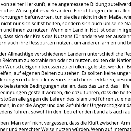
von seiner Herkunft, eine angemessene Bildung zuteilwerden 
hnlicher Weise gibt es viele andere Einrichtungen, die in a
richtungen befürworten, tun sie dies nicht in dem Maße, wie
n nicht nur sich selbst helfen, sondern sich auch um seine N
d ihnen zu nützen. Wenn ein Land in Not ist oder in irgende
in, dass sich der Kreis des Nutzens für andere weiter ausdehn
ern auch ihre Ressourcen nutzen, um anderen armen und ben
llah der Allmächtige verschiedenen Ländern unterschiedlich
 Reichtum zu extrahieren oder zu nutzen, sollten die Natio
den Wunsch, Eigeninteressen zu erfüllen, geleistet werden. 
 helfen, auf eigenen Beinen zu stehen. Es sollten keine un
derungen erfüllen oder wenn sie sich bereit erklären, bes
 so belastende Bedingungen stellen, dass das Land, das Hilfe 
Bedingungen gestellt werden, die dazu führen, dass die he
stoßen alle gegen die Lehren des Islam und führen zu eine
ommen, in der die Angst und das Gefühl der Ungerechtigkeit 
edens führen, sowohl in dem betreffenden Land als auch auf
rleben. Man darf nicht vergessen, dass die Kluft zwischen A
er und gerechter Weise nutzen würden. Wenn auf internatio