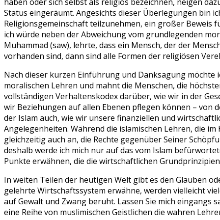
haben oder sich selbst als religiös bezeichnen, neigen da
Status eingeräumt. Angesichts dieser Überlegungen bin ic
Religionsgemeinschaft teilzunehmen, ein großer Beweis fü
ich würde neben der Abweichung vom grundlegenden moralis
Muhammad (saw), lehrte, dass ein Mensch, der der Menschhe
vorhanden sind, dann sind alle Formen der religiösen Ve
Nach dieser kurzen Einführung und Danksagung möchte ich 
moralischen Lehren und mahnt die Menschen, die höchsten 
vollständigen Verhaltenskodex darüber, wie wir in der Gese
wir Beziehungen auf allen Ebenen pflegen können – von de
der Islam auch, wie wir unsere finanziellen und wirtschaf
Angelegenheiten. Während die islamischen Lehren, die im 
gleichzeitig auch an, die Rechte gegenüber Seiner Schöpfu
deshalb werde ich mich nur auf das vom Islam befürwortet
Punkte erwähnen, die die wirtschaftlichen Grundprinzipie
In weiten Teilen der heutigen Welt gibt es den Glauben o
gelehrte Wirtschaftssystem erwähne, werden vielleicht vie
auf Gewalt und Zwang beruht. Lassen Sie mich eingangs sage
eine Reihe von muslimischen Geistlichen die wahren Lehren