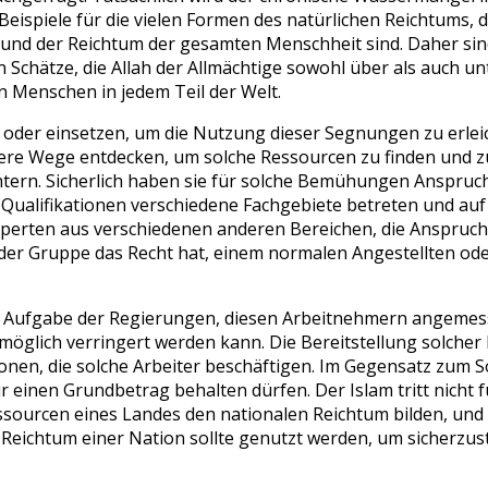
 Beispiele für die vielen Formen des natürlichen Reichtums, 
m und der Reichtum der gesamten Menschheit sind. Daher sin
 Schätze, die Allah der Allmächtige sowohl über als auch unt
 Menschen in jedem Teil der Welt.
en oder einsetzen, um die Nutzung dieser Segnungen zu erlei
ssere Wege entdecken, um solche Ressourcen zu finden und z
chtern. Sicherlich haben sie für solche Bemühungen Anspruc
 Qualifikationen verschiedene Fachgebiete betreten und auf
xperten aus verschiedenen anderen Bereichen, die Anspruch
oder Gruppe das Recht hat, einem normalen Angestellten ode
es Aufgabe der Regierungen, diesen Arbeitnehmern angeme
 möglich verringert werden kann. Die Bereitstellung solcher 
n, die solche Arbeiter beschäftigen. Im Gegensatz zum Soz
 einen Grundbetrag behalten dürfen. Der Islam tritt nicht 
Ressourcen eines Landes den nationalen Reichtum bilden, und
Reichtum einer Nation sollte genutzt werden, um sicherzuste