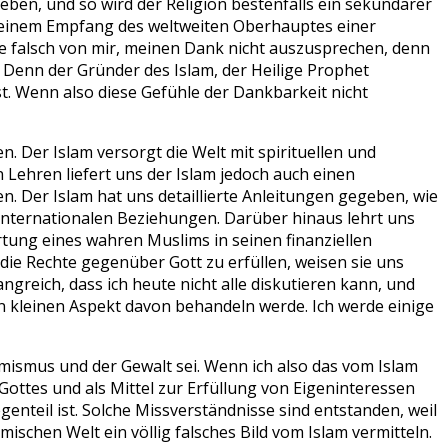
eben, und so wird der Religion bestenfalls ein sekundärer
an einem Empfang des weltweiten Oberhauptes einer
e falsch von mir, meinen Dank nicht auszusprechen, denn
Denn der Gründer des Islam, der Heilige Prophet
t. Wenn also diese Gefühle der Dankbarkeit nicht
 Der Islam versorgt die Welt mit spirituellen und
Lehren liefert uns der Islam jedoch auch einen
en. Der Islam hat uns detaillierte Anleitungen gegeben, wie
internationalen Beziehungen. Darüber hinaus lehrt uns
rtung eines wahren Muslims in seinen finanziellen
ie Rechte gegenüber Gott zu erfüllen, weisen sie uns
greich, dass ich heute nicht alle diskutieren kann, und
n kleinen Aspekt davon behandeln werde. Ich werde einige
emismus und der Gewalt sei. Wenn ich also das vom Islam
Gottes und als Mittel zur Erfüllung von Eigeninteressen
genteil ist. Solche Missverständnisse sind entstanden, weil
schen Welt ein völlig falsches Bild vom Islam vermitteln.