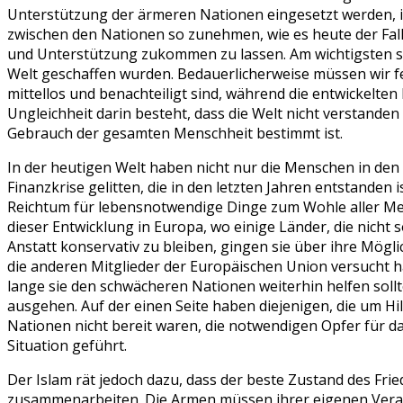
Unterstützung der ärmeren Nationen eingesetzt werden, i
zwischen den Nationen so zunehmen, wie es heute der Fall 
und Unterstützung zukommen zu lassen. Am wichtigsten si
Welt geschaffen wurden. Bedauerlicherweise müssen wir fe
mittellos und benachteiligt sind, während die entwickelte
Ungleichheit darin besteht, dass die Welt nicht verstand
Gebrauch der gesamten Menschheit bestimmt ist.
In der heutigen Welt haben nicht nur die Menschen in de
Finanzkrise gelitten, die in den letzten Jahren entstanden 
Reichtum für lebensnotwendige Dinge zum Wohle aller Men
dieser Entwicklung in Europa, wo einige Länder, die nich
Anstatt konservativ zu bleiben, gingen sie über ihre Mögl
die anderen Mitglieder der Europäischen Union versucht h
lange sie den schwächeren Nationen weiterhin helfen soll
ausgehen. Auf der einen Seite haben diejenigen, die um 
Nationen nicht bereit waren, die notwendigen Opfer für d
Situation geführt.
Der Islam rät jedoch dazu, dass der beste Zustand des Fr
zusammenarbeiten. Die Armen müssen ihrer eigenen Verant