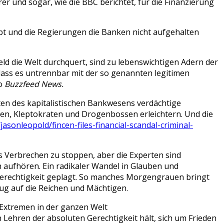
er und sogar, wie die BBC berichtet, für die Finanzierung
pt und die Regierungen die Banken nicht aufgehalten
d die Welt durchquert, sind zu lebenswichtigen Adern der
 dass es untrennbar mit der so genannten legitimen
so
Buzzfeed News.
ten des kapitalistischen Bankwesens verdächtige
sten, Kleptokraten und Drogenbossen erleichtern. Und die
sonleopold/fincen-files-financial-scandal-criminal-
s Verbrechen zu stoppen, aber die Experten sind
h aufhören. Ein radikaler Wandel in Glauben und
ngerechtigkeit geplagt. So manches Morgengrauen bringt
zug auf die Reichen und Mächtigen.
n Extremen in der ganzen Welt
n Lehren der absoluten Gerechtigkeit hält, sich um Frieden