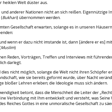
r heiklen Welt düster aus.
n und anderer Nationen nicht an sich reißen.
Eigennützige I
 (
Bukhari
)
übernommen werden.
samten Gesellschaft erwarten, solange es in unseren Häuser
eenden:
und wenn er dazu nicht imstande ist, dann [ändere er es] mi
(
Muslim
)
seinen Reden, Vorträgen, Treffen und Interviews mit führend
ich darlegt.
 dies nicht möglich, solange die Welt nicht ihren Schöpfer 
Landschaft, wie sie bereits geformt wurde, über Nacht verä
e bloßer Lehren erleben; die Ideologie muss sich ändern.
endigkeit betont, dass die Menschheit die Leiter der „Rech
 eine Verbindung mit Ihm entwickelt und versteht, was Sein
 Reiches Gottes in eine unmoralische Gesellschaft zu säe