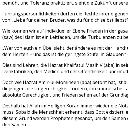
bemüht und Toleranz praktiziert, sieht die Zukunft unsere
Führungspersönlichkeiten
dürfen die Rechte ihrer eigene
von
„Liebe für deinen Bruder, was du für dich selbst liebst“
Wie können wir auf individueller Ebene Frieden in der ge
(saw) des Islam ist ein Leitfaden, um die Turbulenzen zu b
„Wer von euch ein Übel sieht, der ändere es mit der Hand; 
dem Herzen – und das ist die geringste Stufe im Glauben.“ 
Dies sind Lehren, die Hazrat Khalifatul Masih V (aba) in 
Denkfabriken, den Medien und der Öffentlichkeit unermüdl
Doch wie Hazrat Amir-ul-Momineen (aba) betont hat, ist all
diejenigen, die Ungerechtigkeit fördern, ihre moralische 
absolute Gerechtigkeit und Frieden sehen auf der Grundlag
Deshalb hat Allah im Heiligen Koran immer wieder die Notw
muss. Sobald die Menschheit erkennt, dass Gott existiert,
diesem Grund werden Propheten gesandt, um den Samen des
den Samen.