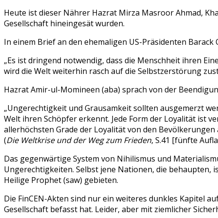
Heute ist dieser Nährer Hazrat Mirza Masroor Ahmad, Khalif
Gesellschaft hineingesät wurden.
In einem Brief an den ehemaligen US-Präsidenten Barack O
„Es ist dringend notwendig, dass die Menschheit ihren Eine
wird die Welt weiterhin rasch auf die Selbstzerstörung zus
Hazrat Amir-ul-Momineen (aba) sprach von der Beendigung 
„Ungerechtigkeit und Grausamkeit sollten ausgemerzt werd
Welt ihren Schöpfer erkennt. Jede Form der Loyalität ist v
allerhöchsten Grade der Loyalität von den Bevölkerungen 
(
Die Weltkrise und der Weg zum Frieden
, S.41 [fünfte Aufl
Das gegenwärtige System von Nihilismus und Materialismus 
Ungerechtigkeiten. Selbst jene Nationen, die behaupten, i
Heilige Prophet (saw) gebieten.
Die FinCEN-Akten sind nur ein weiteres dunkles Kapitel a
Gesellschaft befasst hat. Leider, aber mit ziemlicher Sich