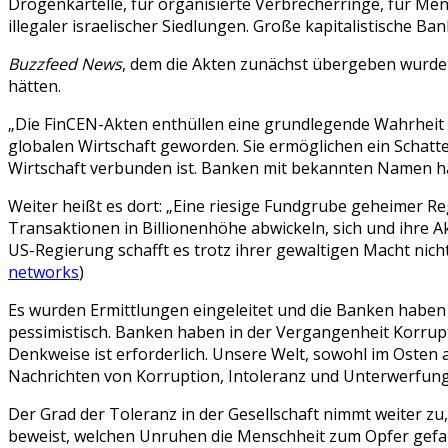
Drogenkartelle, für organisierte Verbrecherringe, für Men
illegaler israelischer Siedlungen. Große kapitalistische B
Buzzfeed News
, dem die Akten zunächst übergeben wurden
hätten.
„Die FinCEN-Akten enthüllen eine grundlegende Wahrheit d
globalen Wirtschaft geworden. Sie ermöglichen ein Schatte
Wirtschaft verbunden ist. Banken mit bekannten Namen h
Weiter heißt es dort: „Eine riesige Fundgrube geheimer R
Transaktionen in Billionenhöhe abwickeln, sich und ihre A
US-Regierung schafft es trotz ihrer gewaltigen Macht nicht
networks
)
Es wurden Ermittlungen eingeleitet und die Banken haben
pessimistisch. Banken haben in der Vergangenheit Korrupti
Denkweise ist erforderlich. Unsere Welt, sowohl im Oste
Nachrichten von Korruption, Intoleranz und Unterwerfung 
Der Grad der Toleranz in der Gesellschaft nimmt weiter zu
beweist, welchen Unruhen die Menschheit zum Opfer gefallen