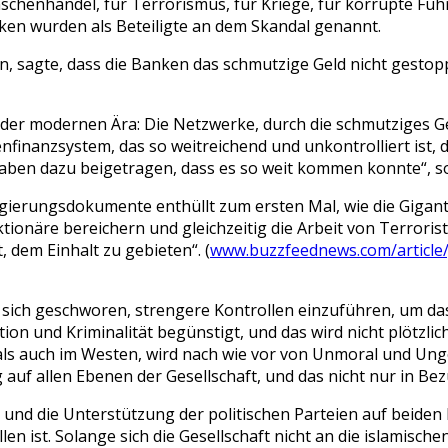
schenhandel, für Terrorismus, für Kriege, für korrupte Führ
anken wurden als Beteiligte an dem Skandal genannt.
, sagte, dass die Banken das schmutzige Geld nicht gestop
er modernen Ära: Die Netzwerke, durch die schmutziges Gel
nfinanzsystem, das so weitreichend und unkontrolliert ist,
aben dazu beigetragen, dass es so weit kommen konnte“, 
egierungsdokumente enthüllt zum ersten Mal, wie die Gigan
ktionäre bereichern und gleichzeitig die Arbeit von Terrori
, dem Einhalt zu gebieten“. (
www.buzzfeednews.com/article/ja
 sich geschworen, strengere Kontrollen einzuführen, um da
on und Kriminalität begünstigt, und das wird nicht plötzlic
n als auch im Westen, wird nach wie vor von Unmoral und U
auf allen Ebenen der Gesellschaft, und das nicht nur in Be
, und die Unterstützung der politischen Parteien auf beide
 ist. Solange sich die Gesellschaft nicht an die islamische