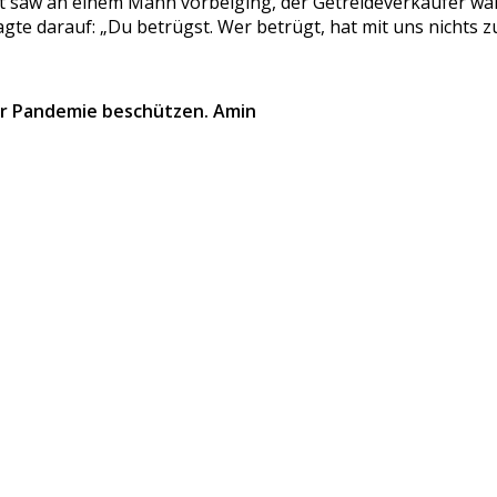
t
saw
an einem Mann vorbeiging, der Getreideverkäufer war. 
gte darauf: „Du betrügst. Wer betrügt, hat mit uns nichts z
ser Pandemie beschützen. Amin