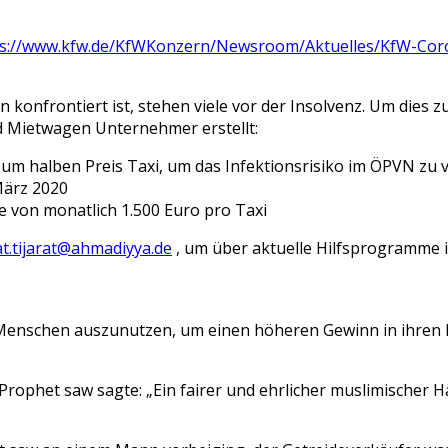
ps://www.kfw.de/KfWKonzern/Newsroom/Aktuelles/KfW-Cor
 konfrontiert ist, stehen viele vor der Insolvenz. Um dies 
nd Mietwagen Unternehmer
erstellt:
um halben Preis Taxi
, um das Infektionsrisiko im ÖPVN zu 
März 2020
he von
monatlich 1.500 Euro pro Taxi
t.tijarat@ahmadiyya.de
,
um über aktuelle Hilfsprogramme 
 Menschen aus
zu
nutzen, um einen höheren Gewinn in ihren 
 Prophet
saw
sagte: „Ein fairer und ehrlicher muslimischer 