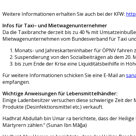
Weitere Informationen erhalten Sie auch bei der KFW:
htt
Infos für Taxi
– und Mietwagenu
nternehme
r
Da die Taxibranche derzeit bis zu 40 % mit Umsatzeinbußen
Mietwagenunternehmen
vom Bundesverband für Taxi u
Monats- und Jahreskarteninhaber für ÖPNV fahren z
Suspendierung von den Sozialbeiträgen
ab dem 20. 
bis zum Ende der Krise eine Liquiditätsbeihilfe in Hö
Für w
eitere Informationen
schicken Sie eine
E-Mail
an
sana
empfangen.
Wichtige Anweisungen für
Lebensmittelhändler:
Einige
Ladenbesitzer
versuchen
diese schwierige Zeit der
Produkte
(Desinfektionsmittel etc.)
verkauft.
Hadhrat
Abdullah bin Umar
ra
berichtete, dass der Heilige
Märtyrern zählen.“
(
Sunan
Ibn
Māǧa
)