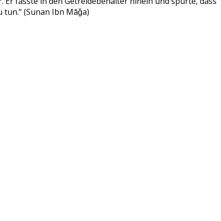
Er fasste in den Getreidebehälter hinein und spürte, dass
u tun.“
(
Sunan
Ibn
Māǧa
)