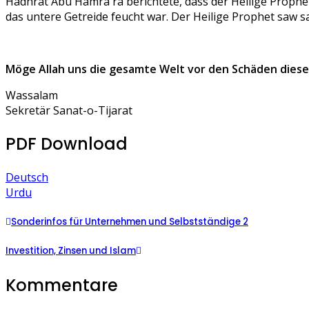
Hadhrat
Abu
Hamra
ra
berichtete, dass der Heilige Prophe
das untere Getreide feucht war. Der Heilige Prophet
saw
sa
Möge Allah uns die gesamte Welt vor den Schäden die
Wassalam
Sekretär Sanat-o-Tijarat
PDF Download
Deutsch
Urdu
Sonderinfos für Unternehmen und Selbstständige 2
Investition, Zinsen und Islam
Kommentare